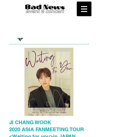
Past Perfomances
2020
JI CHANG WOOK
2020 ASIA FANMEETING TOUR
<Waiting for you>in JAPAN