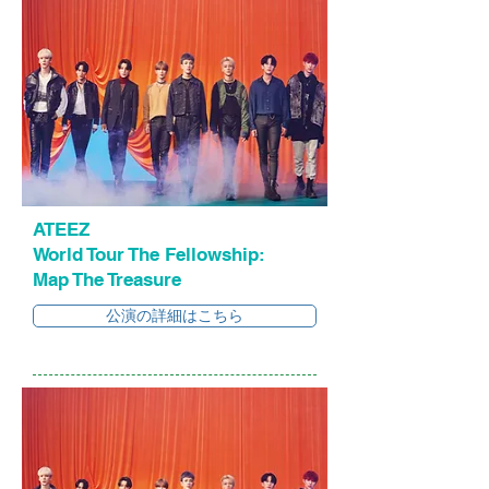
ATEEZ
World Tour The Fellowship:
Map The Treasure
公演の詳細はこちら