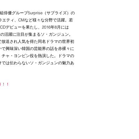
優グループ5urprise（サプライズ）の
バラエティ、CMなど様々な分野で活躍。若
CDデビューを果たし、2016年8月には
その活躍に注目が集まるソ・ガンジュン。
で放送され人気を得た同名ドラマの世界初
かで興味深い韓国の芸能界の話を赤裸々に
、チャ・ヨンビン役を熱演した。ドラマの
けでは伝わらないソ・ガンジュンの魅力あ
り！！