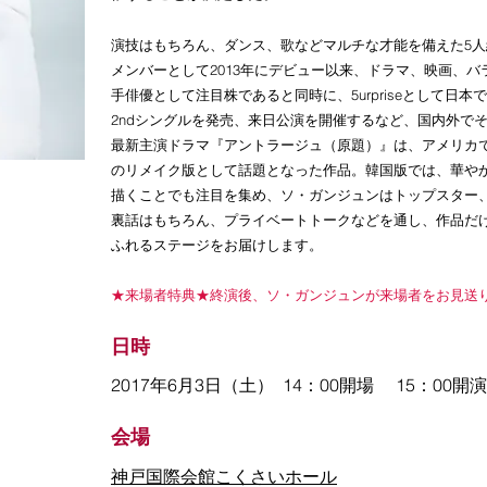
演技はもちろん、ダンス、歌などマルチな才能を備えた5人組俳
メンバーとして2013年にデビュー以来、ドラマ、映画、
手俳優として注目株であると同時に、5urpriseとして日本で
2ndシングルを発売、来日公演を開催するなど、国内外で
最新主演ドラマ『アントラージュ（原題）』は、アメリカ
のリメイク版として話題となった作品。韓国版では、華や
描くことでも注目を集め、ソ・ガンジュンはトップスター
裏話はもちろん、プライベートトークなどを通し、作品だ
ふれるステージをお届けします。
​★来場者特典★終演後、ソ・ガンジュンが来場者をお見送
日時
2017年6月3日（土） 14：00開場 15：00開演
会場
​神戸国際会館こくさいホール​