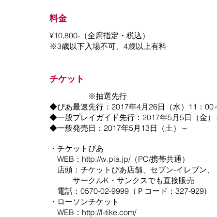
料金
¥10,800-（全席指定・税込）
※3歳以下入場不可、4歳以上有料
チケット
※抽選先行
◆ぴあ最速先行：2017年4月26日（水）11：00
◆一般プレイガイド先行：2017年5月5日（金）
◆一般発売日：2017年5月13日（土）～
・チケットぴあ
WEB：http://w.pia.jp/（PC/携帯共通）
店頭：チケットぴあ店舗、セブン-イ
サークルK・サンクスでも直接販売
電話：0570-02-9999（Ｐコード：327-929)
・ローソンチケット
WEB：
http://l-tike.com/