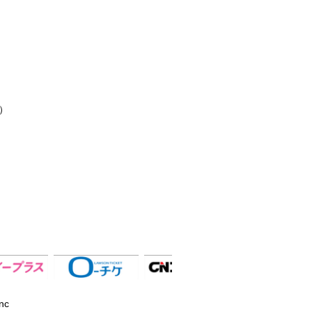
00）
▲
nc