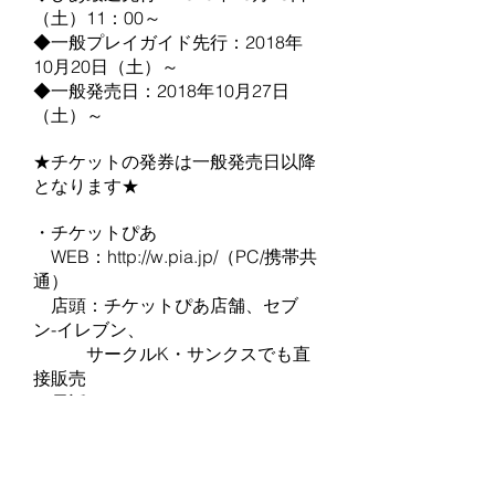
（土）11：00～
◆一般プレイガイド先行：2018年
10月20日（土）～
◆一般発売日：2018年10月27日
（土）～
★チケットの発券は一般発売日以降
となります★
・チケットぴあ
WEB：http://w.pia.jp/（PC/携帯共
通）
店頭：チケットぴあ店舗、セブ
ン-イレブン、
サークルK・サンクスでも直
接販売
電話：0570-02-9999（Ｐコード：
131-875)
・ローソンチケット
WEB：
http://l-tike.com/