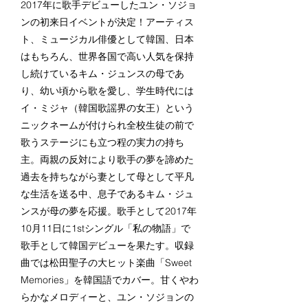
2017年に歌手デビューしたユン・ソジョ
ンの初来日イベントが決定！アーティス
ト、ミュージカル俳優として韓国、日本
はもちろん、世界各国で高い人気を保持
し続けているキム・ジュンスの母であ
り、幼い頃から歌を愛し、学生時代には
イ・ミジャ（韓国歌謡界の女王）という
ニックネームが付けられ全校生徒の前で
歌うステージにも立つ程の実力の持ち
主。両親の反対により歌手の夢を諦めた
過去を持ちながら妻として母として平凡
な生活を送る中、息子であるキム・ジュ
ンスが母の夢を応援。歌手として2017年
10月11日に1stシングル「私の物語」で
歌手として韓国デビューを果たす。収録
曲では
松田聖子の大ヒット楽曲「Sweet
Memories」を韓国語でカバー。甘くやわ
らかなメロディーと、ユン・ソジョンの