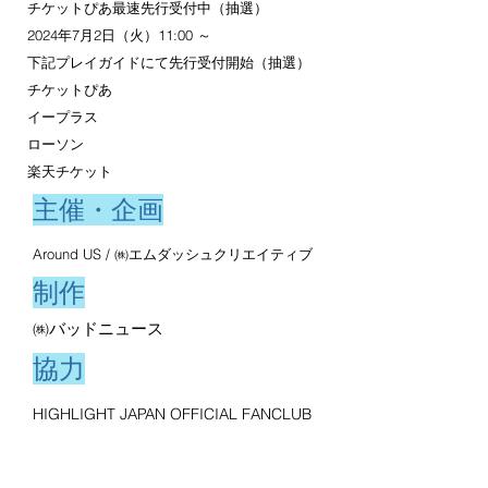
​チケットぴあ最速先行受付中（抽選）
2024年7月2日（火）11:00 ～
下記プレイガイドにて先行受付開始（抽選）
チケットぴあ
イープラス
ローソン
楽天チケット
主催・企画
Around US / ㈱エムダッシュクリエイティブ
制作
㈱バッドニュース
​協力
HIGHLIGHT JAPAN OFFICIAL FANCLUB
(https://www.highlight-fc.jp)