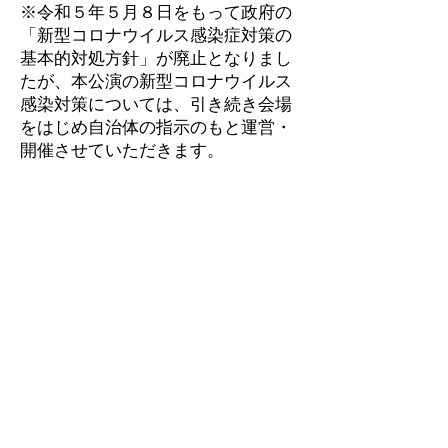
​※令和５年５月８日をもって政府の
「新型コロナウイルス感染症対策の
基本的対処方針」が廃止となりまし
たが、本公演の新型コロナウイルス
感染対策については、引き続き会場
をはじめ自治体の指示のもと運営・
開催させていただきます。
備考
◉スタンド花・バルーンスタンドにつ
いて
今回のイベントに関しまして恐縮では
ございますが受け取りを辞退させてい
ただきます。予めご了承ください。
◉プレゼント・ファンレターについて
イベント会場での受け取りはできませ